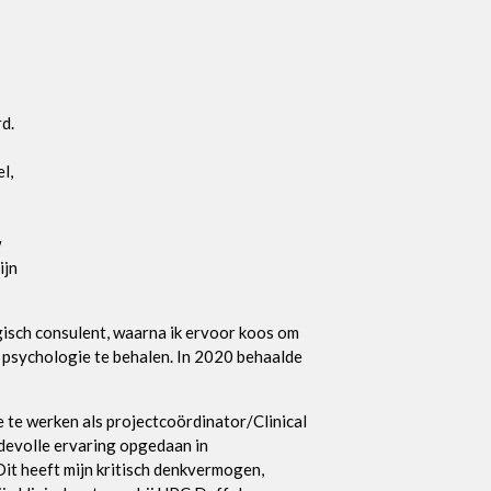
d.
l,
w
ijn
gisch consulent, waarna ik ervoor koos om
e psychologie te behalen. In 2020 behaalde
e te werken als projectcoördinator/Clinical
rdevolle ervaring opgedaan in
it heeft mijn kritisch denkvermogen,