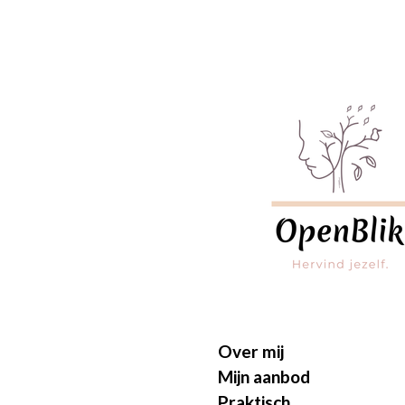
Ga
direct
naar
de
hoofdinhoud
Over mij
Mijn aanbod
Praktisch